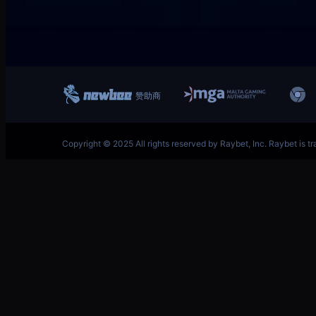
跳
英雄联盟MSI季中冠军赛竞猜奖励领取-LOL官方网站-
至
内
容