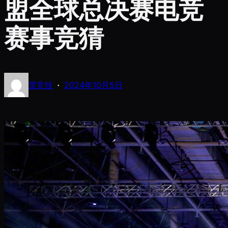
盟全球总决赛电竞
赛事竞猜
·
雷竞技
2024年10月5日