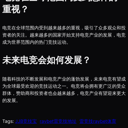
重视？
电竞在全球范围内受到越来越多的重视，吸引了众多观众和投
资者的关注。越来越多的国家开始支持电竞产业的发展，电竞
成为世界范围内的热门竞技运动。
未来电竞会如何发展？
随着科技的不断发展和电竞产业的蓬勃发展，未来电竞有望成
为全球最受欢迎的竞技运动之一。电竞将会拥有更广泛的受众
群体，赞助商和投资者也会越来越多，电竞产业有望迎来更大
的发展。
Tags:
JJB竞技宝
raybet雷竞技地址
雷竞技raybet体育