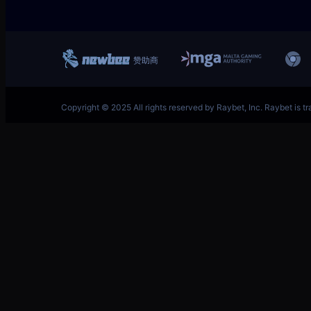
跳
英雄联盟MSI季中冠军赛竞猜奖励领取-LOL官方网站-
至
内
容
S14怎么买输赢