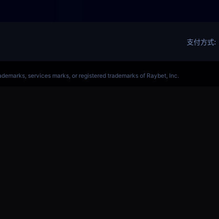
腾讯游戏
_S14英雄联盟全