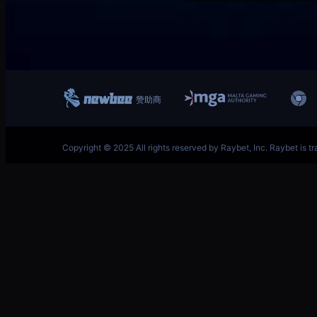
跳
英雄联盟MSI季中冠军赛竞猜奖励领取-LOL官方网站-
至
内
容