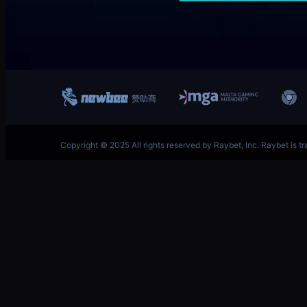
跳
英雄联盟MSI季中冠军赛竞猜奖励领取-LOL官方网站-
至
内
容