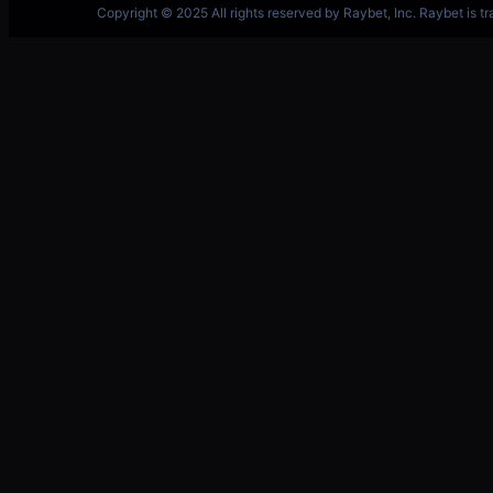
跳
英雄联盟MSI季中冠军赛竞猜奖励领取-LOL官方网站-
至
内
容
英雄联盟S14赌
·
雷竞技
2024年6月21日