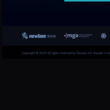
跳
英雄联盟MSI季中冠军赛竞猜奖励领取-LOL官方网站-
至
内
容