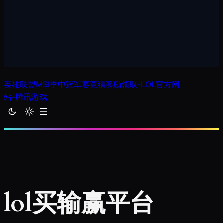
跳
英雄联盟MSI季中冠军赛竞猜奖励领取-LOL官方网
至
站-腾讯游戏
内
容
lol买输赢平台