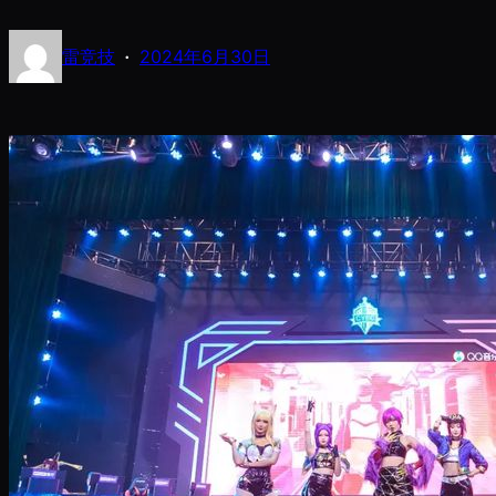
·
雷竞技
2024年6月30日