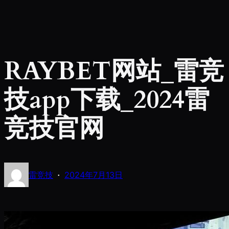
RAYBET网站_雷竞
技app下载_2024雷
竞技官网
·
雷竞技
2024年7月13日