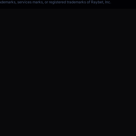
腾讯游戏
技官网下注_202