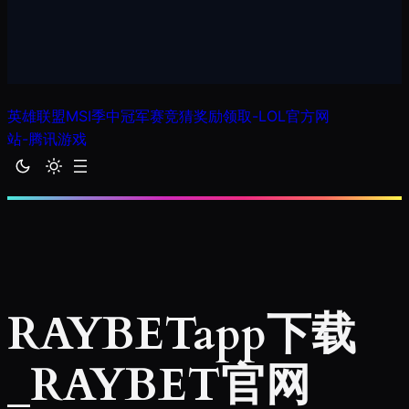
跳
英雄联盟MSI季中冠军赛竞猜奖励领取-LOL官方网
至
站-腾讯游戏
内
容
RAYBETapp下载
_RAYBET官网