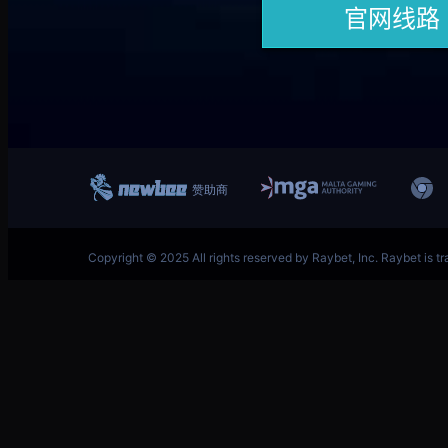
跳
英雄联盟MSI季中冠军赛竞猜奖励领取-LOL官方网站-
至
内
容