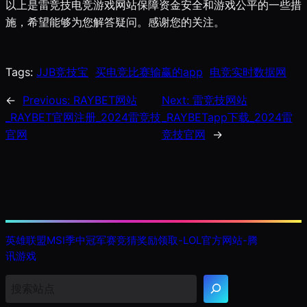
以上是雷竞技电竞游戏网站保障资金安全和游戏公平的一些措
施，希望能够为您解答疑问。感谢您的关注。
Tags:
JJB竞技宝
买电竞比赛输赢的app
电竞实时数据网
←
Previous:
RAYBET网站
Next:
雷竞技网站
_RAYBET官网注册_2024雷竞技
_RAYBETapp下载_2024雷
官网
竞技官网
→
英雄联盟MSI季中冠军赛竞猜奖励领取-LOL官方网站-腾
讯游戏
搜
索