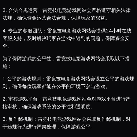
3. 合法合规运营：雷竞技电竞游戏网站会严格遵守相关法律
法规，确保资金运营合法合规，保障玩家的权益。
4. 专业的客服团队：雷竞技电竞游戏网站会提供24小时在线
客服支持，及时解决玩家在游戏中遇到的问题，保障资金安
全。
为了保障游戏的公平性，雷竞技电竞游戏网站会采取以下措
施：
1. 公平的游戏规则：雷竞技电竞游戏网站会设立公平的游戏规
则，确保每位玩家都能在公平的环境下参与游戏。
2. 审核游戏平台：雷竞技电竞游戏网站会对游戏平台进行严
格审核，确保游戏系统的公平性和透明度。
3. 反作弊机制：雷竞技电竞游戏网站会采取反作弊机制，对
于违规行为进行严肃处理，保障游戏公平。