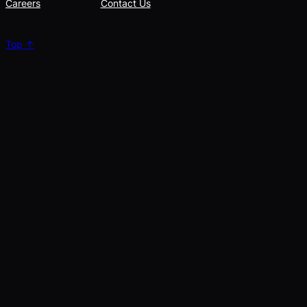
Careers
Contact Us
Top ↑