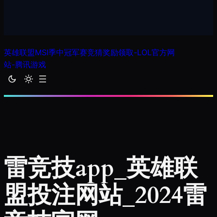
跳
英雄联盟MSI季中冠军赛竞猜奖励领取-LOL官方网
至
站-腾讯游戏
内
容
雷竞技app_英雄联
盟投注网站_2024雷