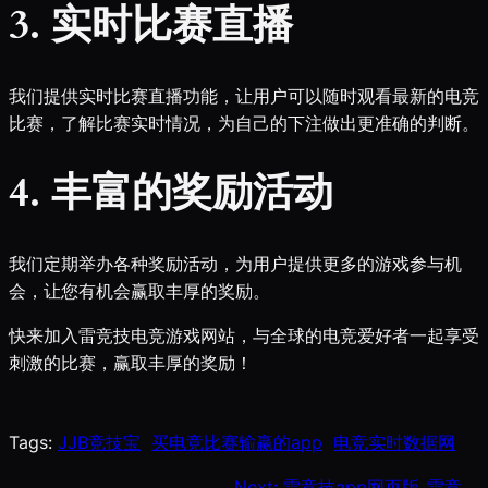
3. 实时比赛直播
我们提供实时比赛直播功能，让用户可以随时观看最新的电竞
比赛，了解比赛实时情况，为自己的下注做出更准确的判断。
4. 丰富的奖励活动
我们定期举办各种奖励活动，为用户提供更多的游戏参与机
会，让您有机会赢取丰厚的奖励。
快来加入雷竞技电竞游戏网站，与全球的电竞爱好者一起享受
刺激的比赛，赢取丰厚的奖励！
Tags:
JJB竞技宝
买电竞比赛输赢的app
电竞实时数据网
Next:
雷竞技app网页版_雷竞