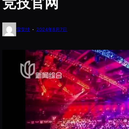
竞技官网
·
雷竞技
2024年8月7日