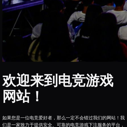
欢迎来到电竞游戏
网站！
如果您是一位电竞爱好者，那么一定不会错过我们的网站！我
们是一家致力于提供安全、可靠的电竞游戏下注服务的平台，