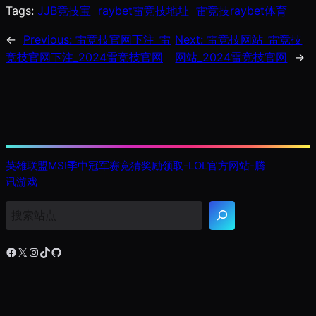
Tags:
JJB竞技宝
raybet雷竞技地址
雷竞技raybet体育
←
Previous:
雷竞技官网下注_雷
Next:
雷竞技网站_雷竞技
竞技官网下注_2024雷竞技官网
网站_2024雷竞技官网
→
英雄联盟MSI季中冠军赛竞猜奖励领取-LOL官方网站-腾
讯游戏
搜
索
Facebook
X
Instagram
TikTok
GitHub
关于
Privacy
Team
Privacy Policy