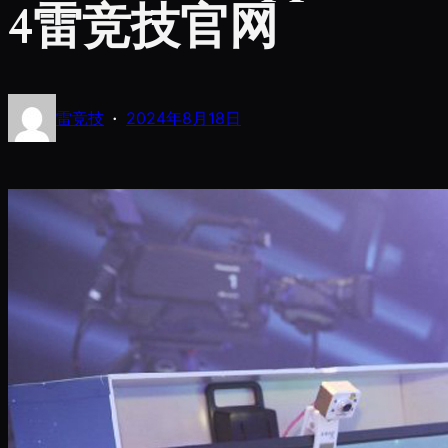
4雷竞技官网
·
雷竞技
2024年8月18日