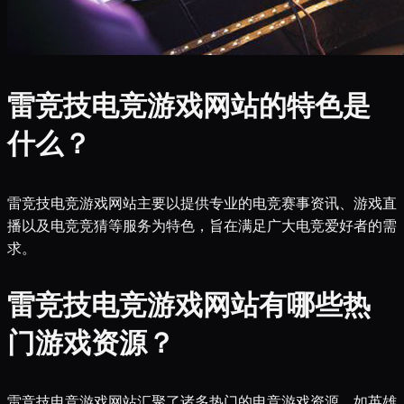
雷竞技电竞游戏网站的特色是
什么？
雷竞技电竞游戏网站主要以提供专业的电竞赛事资讯、游戏直
播以及电竞竞猜等服务为特色，旨在满足广大电竞爱好者的需
求。
雷竞技电竞游戏网站有哪些热
门游戏资源？
雷竞技电竞游戏网站汇聚了诸多热门的电竞游戏资源，如英雄