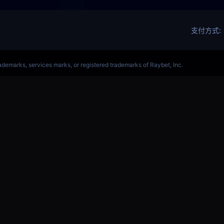
腾讯游戏
S14英雄联盟全