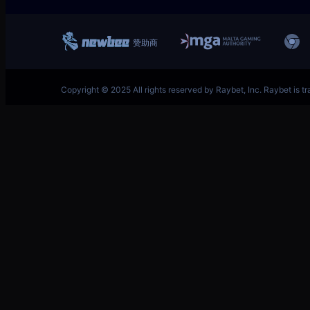
跳
英雄联盟MSI季中冠军赛竞猜奖励领取-LOL官方网站-
至
内
容
赌英雄联盟比赛_