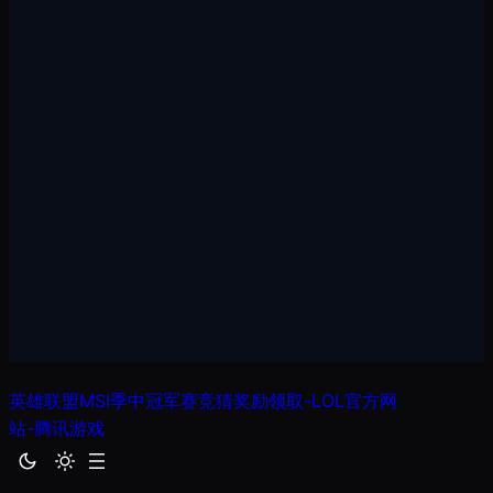
跳
英雄联盟MSI季中冠军赛竞猜奖励领取-LOL官方网
至
站-腾讯游戏
内
容