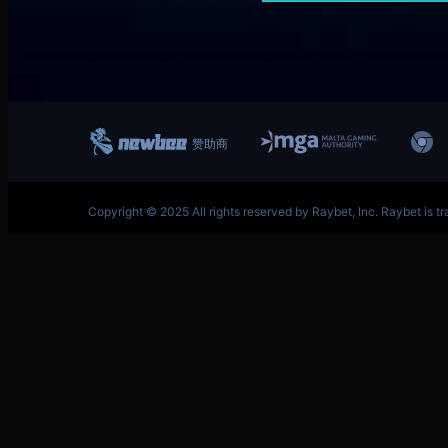
跳
英雄联盟MSI季中冠军赛竞猜奖励领取-LOL官方网站-
至
内
容