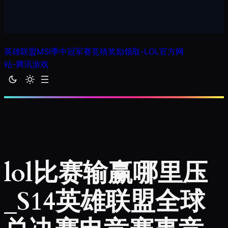
跳
英雄联盟MSI季中冠军赛竞猜奖励领取-LOL官方网
至
站-腾讯游戏
内
容
lol比赛输赢哪里压
_S14英雄联盟全球