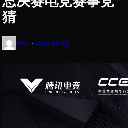
总决赛电竞赛事竞
猜
·
雷竞技
2024年9月29日