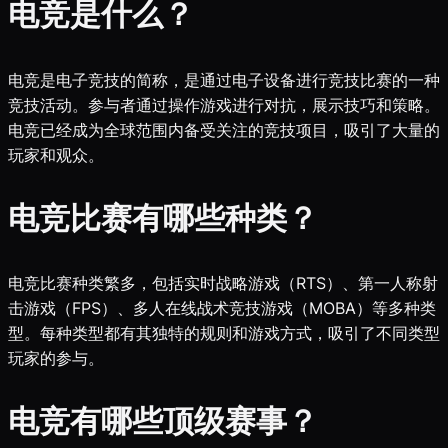
电竞是什么？
电竞是电子竞技的简称，是通过电子设备进行竞技比赛的一种
竞技活动。参与者通过操作游戏进行对抗，展示技巧和策略。
电竞已经成为全球范围内备受关注的竞技项目，吸引了大量的
玩家和观众。
电竞比赛有哪些种类？
电竞比赛种类繁多，包括实时战略游戏（RTS）、第一人称射
击游戏（FPS）、多人在线战术竞技游戏（MOBA）等多种类
型。每种类型都有其独特的规则和游戏方式，吸引了不同类型
玩家的参与。
电竞有哪些顶级赛事？