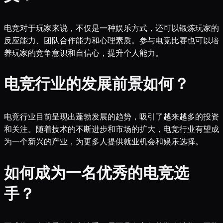
电竞对于玩家来说，不仅是一种娱乐方式，还可以锻炼玩家的
反应能力、团队合作能力和心理素质。参与电竞比赛也可以培
养玩家的竞争意识和自信心，提升个人能力。
电竞行业的发展前景如何？
电竞行业目前呈现出蓬勃发展的趋势，吸引了越来越多的投资
和关注。随着技术的不断进步和市场的扩大，电竞行业有望成
为一个新兴的产业，为更多人提供就业机会和娱乐选择。
如何成为一名优秀的电竞选
手？