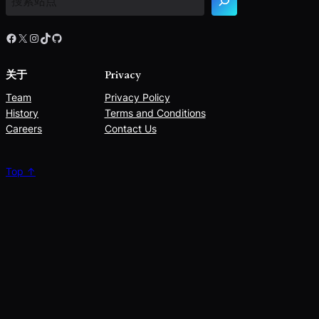
Facebook
X
Instagram
TikTok
GitHub
关于
Privacy
Team
Privacy Policy
History
Terms and Conditions
Careers
Contact Us
Top ↑