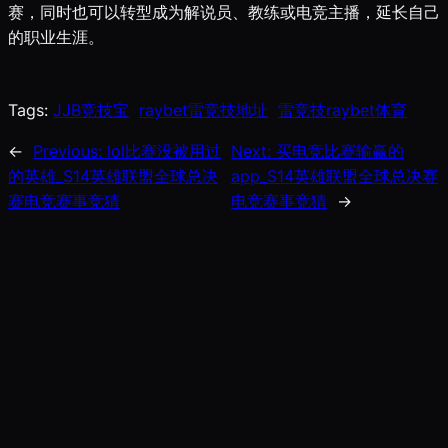
赛，同时也可以转型成为解说员、教练或电竞主播，延长自己
的职业生涯。
Tags:
JJB竞技宝
raybet雷竞技地址
雷竞技raybet体育
←
Previous:
lol比赛没被用过
Next:
买电竞比赛输赢的
的英雄_S14英雄联盟全球总决
app_S14英雄联盟全球总决赛
赛电竞赛事竞猜
电竞赛事竞猜
→
英雄联盟MSI季中冠军赛竞猜奖励领取-LOL官方网站-腾
讯游戏
搜
索