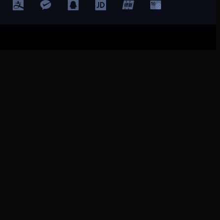
登录
注册
_2024雷竞技官网