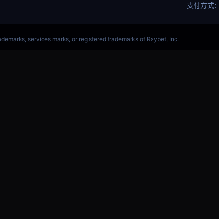
腾讯游戏
AYBETapp下载