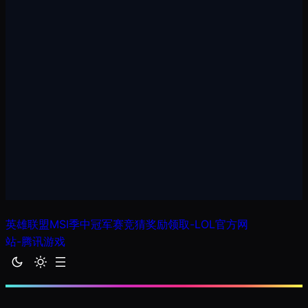
跳
英雄联盟MSI季中冠军赛竞猜奖励领取-LOL官方网
至
站-腾讯游戏
内
容