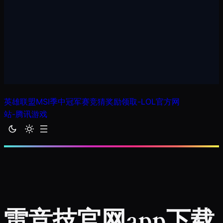
跳
英雄联盟MSI季中冠军赛竞猜奖励领取-LOL官方网
至
站-腾讯游戏
内
容
雷竞技官网app下载