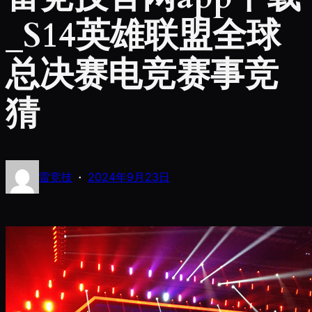
_S14英雄联盟全球
总决赛电竞赛事竞
猜
·
雷竞技
2024年9月23日