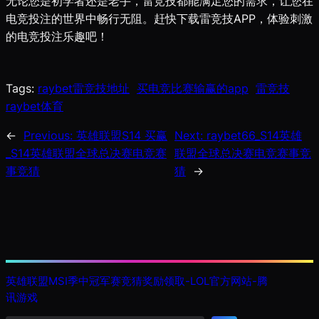
无论您是初学者还是老手，雷竞技都能满足您的需求，让您在
电竞投注的世界中畅行无阻。赶快下载雷竞技APP，体验刺激
的电竞投注乐趣吧！
Tags:
raybet雷竞技地址
买电竞比赛输赢的app
雷竞技
raybet体育
←
Previous:
英雄联盟S14 买赢
Next:
raybet66_S14英雄
_S14英雄联盟全球总决赛电竞赛
联盟全球总决赛电竞赛事竞
事竞猜
猜
→
英雄联盟MSI季中冠军赛竞猜奖励领取-LOL官方网站-腾
讯游戏
搜